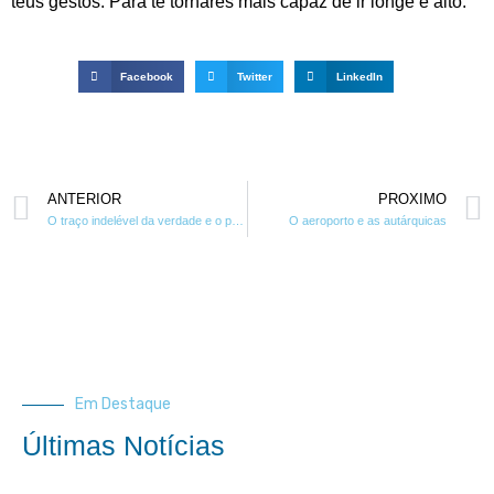
teus gestos. Para te tornares mais capaz de ir longe e alto.
Facebook
Twitter
LinkedIn
ANTERIOR
PROXIMO
O traço indelével da verdade e o preconceito politico
O aeroporto e as autárquicas
Em Destaque
Últimas Notícias