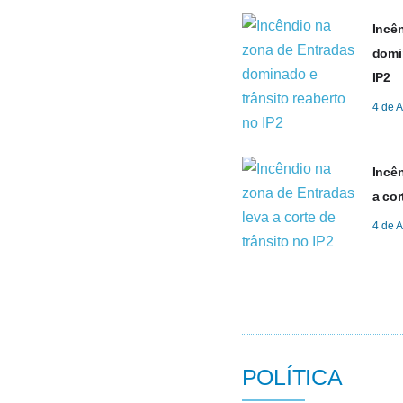
Incê
domin
IP2
4 de 
Incê
a cor
4 de 
POLÍTICA