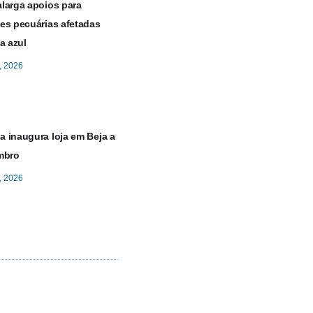
larga apoios para
es pecuárias afetadas
a azul
, 2026
 inaugura loja em Beja a
mbro
, 2026