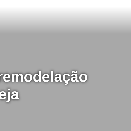
 remodelação
eja