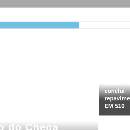
6 de Agosto, 20
Câmara d
conclui
repavime
EM 510
o do Chega