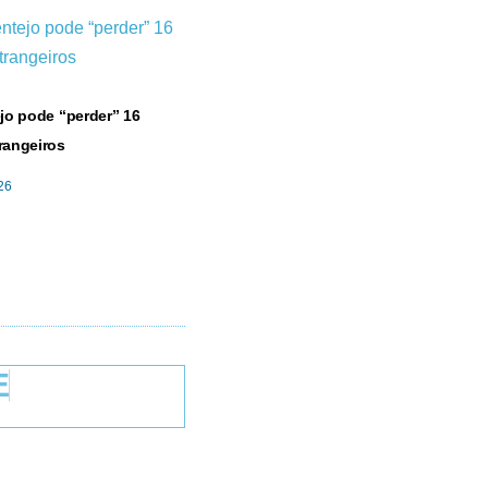
jo pode “perder” 16
rangeiros
26
E