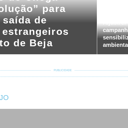
olução” para
6 de Agosto, 20
 saída de
Aljustrel
 estrangeiros
campanh
sensibili
ito de Beja
ambienta
PUBLICIDADE
JO