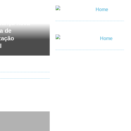
26
 lança nova
a de
zação
l