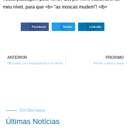
meu nível, para que <b> “as moscas mudem”! </b>
Facebook
Twitter
LinkedIn
ANTERIOR
PROXIMO
Bill Gates, os computadores e os livros
Remar contra a maré
Em Destaque
Últimas Notícias