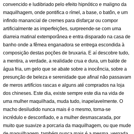
convencido e ludibriado pelo efeito hipnótico e maligno da
maquilhagem, onde pontifica o rímel, a base, o batôn, e um
infindo manancial de cremes para disfarçar ou compor
artificialmente as imperfeições, surpreende-se com uma
diarreia matinal extemporânea e entra disparado na casa de
banho onde a fêmea enganadora se entrega escondida à
composição destas poções de bruxaria. E aí descobre tudo,
a mentira, a verdade, a realidade crua e dura, um balde de
água fria, um gelo que se abate sobre a inocência, sobre a
presunção de beleza e serenidade que afinal não passavam
de meros artifícios rascas e alguns até comprados na loja
dos chineses. Este dia, existe sempre este dia na vida de
uma mulher maquilhada, muda tudo, inapelavelmente. O
macho desiludido nunca mais é o mesmo, torna-se
incrédulo e desconfiado, e a mulher desmascarada, por
muito que suavize a porcaria da maquilhagem, ou que mude
de maquilhagem, também nunca mais é a mesma, vergada