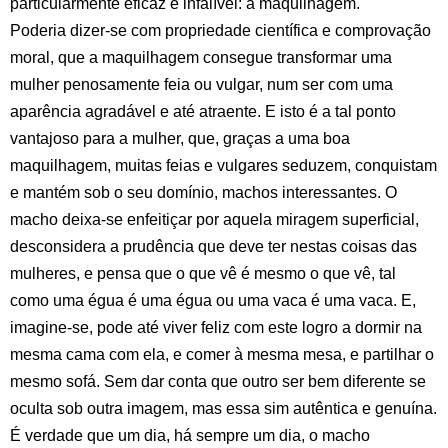
particularmente eficaz e infalível: a maquilhagem.
Poderia dizer-se com propriedade científica e comprovação
moral, que a maquilhagem consegue transformar uma
mulher penosamente feia ou vulgar, num ser com uma
aparência agradável e até atraente. E isto é a tal ponto
vantajoso para a mulher, que, graças a uma boa
maquilhagem, muitas feias e vulgares seduzem, conquistam
e mantém sob o seu domínio, machos interessantes. O
macho deixa-se enfeitiçar por aquela miragem superficial,
desconsidera a prudência que deve ter nestas coisas das
mulheres, e pensa que o que vê é mesmo o que vê, tal
como uma égua é uma égua ou uma vaca é uma vaca. E,
imagine-se, pode até viver feliz com este logro a dormir na
mesma cama com ela, e comer à mesma mesa, e partilhar o
mesmo sofá. Sem dar conta que outro ser bem diferente se
oculta sob outra imagem, mas essa sim autêntica e genuína.
É verdade que um dia, há sempre um dia, o macho