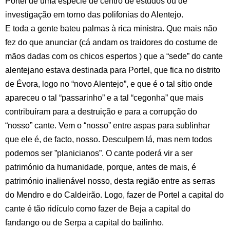
Portel de uma espécie de centro de estudos ou de
investigação em torno das polifonias do Alentejo.
E toda a gente bateu palmas à rica ministra. Que mais não
fez do que anunciar (cá andam os traidores do costume de
mãos dadas com os chicos espertos ) que a “sede” do cante
alentejano estava destinada para Portel, que fica no distrito
de Évora, logo no “novo Alentejo”, e que é o tal sítio onde
apareceu o tal “passarinho” e a tal “cegonha” que mais
contribuíram para a destruição e para a corrupção do
“nosso” cante. Vem o “nosso” entre aspas para sublinhar
que ele é, de facto, nosso. Desculpem lá, mas nem todos
podemos ser ”planicianos”. O cante poderá vir a ser
património da humanidade, porque, antes de mais, é
património inalienável nosso, desta região entre as serras
do Mendro e do Caldeirão. Logo, fazer de Portel a capital do
cante é tão ridículo como fazer de Beja a capital do
fandango ou de Serpa a capital do bailinho.