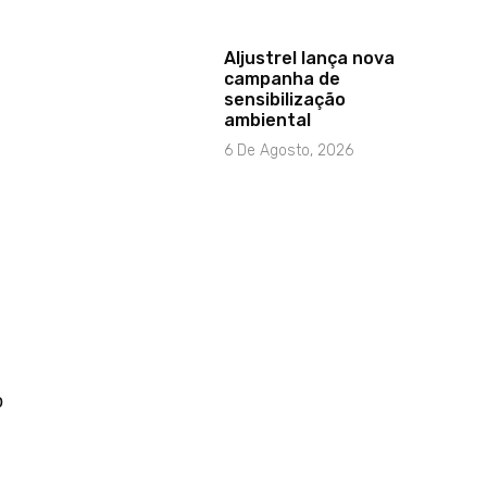
Aljustrel lança nova
campanha de
sensibilização
ambiental
6 De Agosto, 2026
o