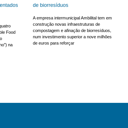
ientados
de biorresíduos
A empresa intermunicipal Ambilital tem em
construção novas infraestruturas de
quatro
compostagem e afinação de biorresíduos,
able Food
num investimento superior a nove milhões
no
de euros para reforçar
no”) na