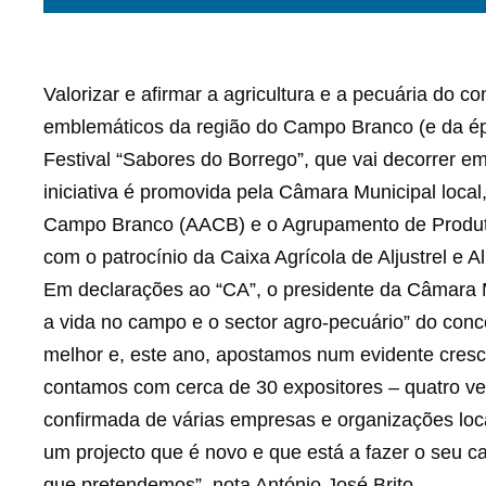
Valorizar e afirmar a agricultura e a pecuária do
emblemáticos da região do Campo Branco (e da ép
Festival “Sabores do Borrego”, que vai decorrer em
iniciativa é promovida pela Câmara Municipal loca
Campo Branco (AACB) e o Agrupamento de Produt
com o patrocínio da Caixa Agrícola de Aljustrel e 
Em declarações ao “CA”, o presidente da Câmara M
a vida no campo e o sector agro-pecuário” do conce
melhor e, este ano, apostamos num evidente cres
contamos com cerca de 30 expositores – quatro v
confirmada de várias empresas e organizações locai
um projecto que é novo e que está a fazer o seu 
que pretendemos”, nota António José Brito.