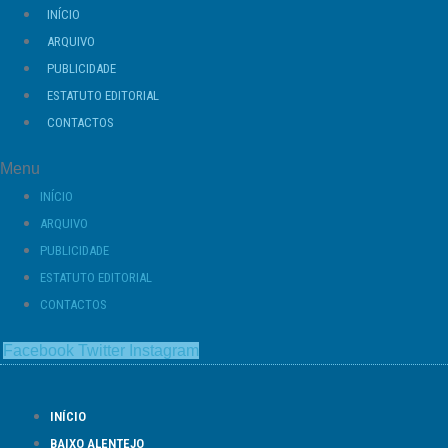
Ir
INÍCIO
para
ARQUIVO
o
PUBLICIDADE
conteúdo
ESTATUTO EDITORIAL
CONTACTOS
Menu
INÍCIO
ARQUIVO
PUBLICIDADE
ESTATUTO EDITORIAL
CONTACTOS
Facebook
Twitter
Instagram
INÍCIO
BAIXO ALENTEJO