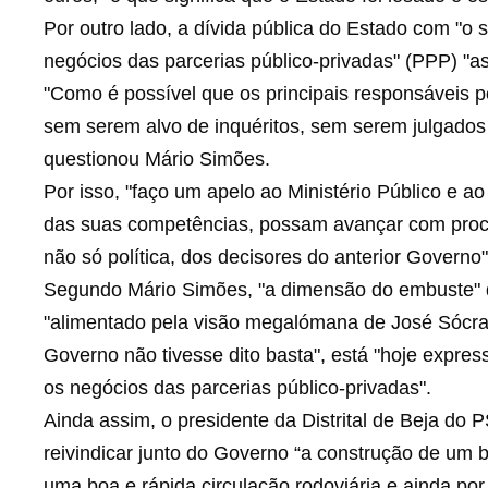
Por outro lado, a dívida pública do Estado com "o
negócios das parcerias público-privadas" (PPP) "as
"Como é possível que os principais responsáveis po
sem serem alvo de inquéritos, sem serem julgados 
questionou Mário Simões.
Por isso, "faço um apelo ao Ministério Público e a
das suas competências, possam avançar com process
não só política, dos decisores do anterior Governo"
Segundo Mário Simões, "a dimensão do embuste" d
"alimentado pela visão megalómana de José Sócrate
Governo não tivesse dito basta", está "hoje expre
os negócios das parcerias público-privadas".
Ainda assim, o presidente da Distrital de Beja do 
reivindicar junto do Governo “a construção de um
uma boa e rápida circulação rodoviária e ainda p