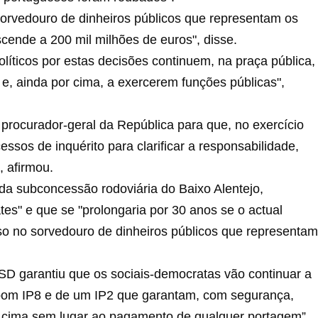
 sorvedouro de dinheiros públicos que representam os
cende a 200 mil milhões de euros", disse.
líticos por estas decisões continuem, na praça pública,
e, ainda por cima, a exercerem funções públicas",
o procurador-geral da República para que, no exercício
os de inquérito para clarificar a responsabilidade,
, afirmou.
a subconcessão rodoviária do Baixo Alentejo,
s" e que se "prolongaria por 30 anos se o actual
sso no sorvedouro de dinheiros públicos que representam
PSD garantiu que os sociais-democratas vão continuar a
 bom IP8 e de um IP2 que garantam, com segurança,
or cima sem lugar ao pagamento de qualquer portagem”.