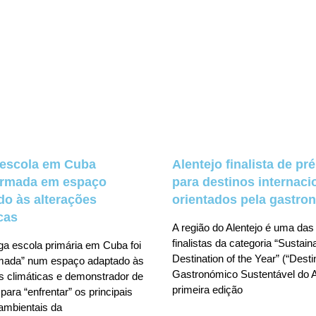
 escola em Cuba
Alentejo finalista de pr
ormada em espaço
para destinos internaci
do às alterações
orientados pela gastro
cas
A região do Alentejo é uma das
finalistas da categoria “Sustai
ga escola primária em Cuba foi
Destination of the Year” (“Desti
rmada” num espaço adaptado às
Gastronómico Sustentável do A
s climáticas e demonstrador de
primeira edição
para “enfrentar” os principais
ambientais da