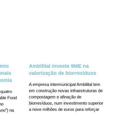
émio
Ambilital investe 9ME na
onais
valorização de biorresíduos
nomia
A empresa intermunicipal Ambilital tem
em construção novas infraestruturas de
 quatro
compostagem e afinação de
nable Food
biorresíduos, num investimento superior
no
a nove milhões de euros para reforçar
no”) na