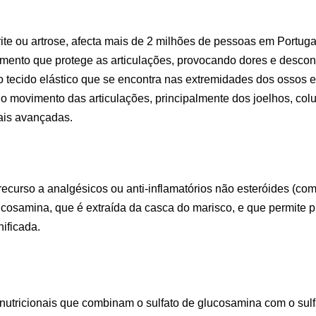
rite ou artrose, afecta mais de 2 milhões de pessoas em Portu
mento que protege as articulações, provocando dores e desconf
o tecido elástico que se encontra nas extremidades dos ossos e 
do o movimento das articulações, principalmente dos joelhos, c
ais avançadas.
ecurso a analgésicos ou anti-inflamatórios não esteróides (co
lucosamina, que é extraída da casca do marisco, e que permite p
ificada.
utricionais que combinam o sulfato de glucosamina com o sulfa