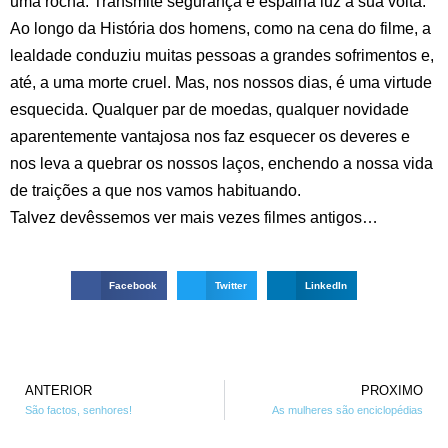
uma rocha. Transmite segurança e espalha luz à sua volta.
Ao longo da História dos homens, como na cena do filme, a
lealdade conduziu muitas pessoas a grandes sofrimentos e,
até, a uma morte cruel. Mas, nos nossos dias, é uma virtude
esquecida. Qualquer par de moedas, qualquer novidade
aparentemente vantajosa nos faz esquecer os deveres e
nos leva a quebrar os nossos laços, enchendo a nossa vida
de traições a que nos vamos habituando.
Talvez devêssemos ver mais vezes filmes antigos…
Facebook
Twitter
LinkedIn
ANTERIOR
PROXIMO
São factos, senhores!
As mulheres são enciclopédias