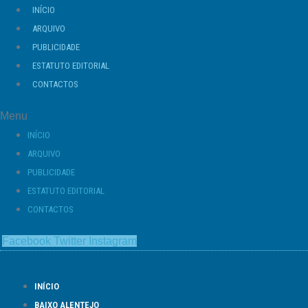
Ir
INÍCIO
para
ARQUIVO
o
PUBLICIDADE
conteúdo
ESTATUTO EDITORIAL
CONTACTOS
Menu
INÍCIO
ARQUIVO
PUBLICIDADE
ESTATUTO EDITORIAL
CONTACTOS
Facebook
Twitter
Instagram
INÍCIO
BAIXO ALENTEJO