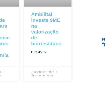
Ambilital
 de
investe 9ME
ara
na
valorização
ionai
de
N
ados
biorresíduos
“
LER MAIS »
omia
26
7 de Agosto, 2026
s
Sem comentários