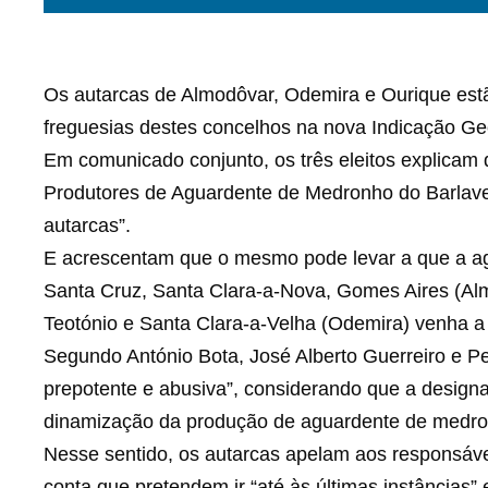
Os autarcas de Almodôvar, Odemira e Ourique estã
freguesias destes concelhos na nova Indicação Geo
Em comunicado conjunto, os três eleitos explicam 
Produtores de Aguardente de Medronho do Barlaven
autarcas”.
E acrescentam que o mesmo pode levar a que a a
Santa Cruz, Santa Clara-a-Nova, Gomes Aires (Alm
Teotónio e Santa Clara-a-Velha (Odemira) venha a
Segundo António Bota, José Alberto Guerreiro e 
prepotente e abusiva”, considerando que a design
dinamização da produção de aguardente de medron
Nesse sentido, os autarcas apelam aos responsáve
conta que pretendem ir “até às últimas instâncias”