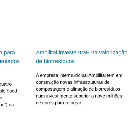
io para
Ambilital investe 9ME na valorização
ientados
de biorresíduos
A empresa intermunicipal Ambilital tem em
construção novas infraestruturas de
quatro
compostagem e afinação de biorresíduos,
able Food
num investimento superior a nove milhões
no
de euros para reforçar
no”) na