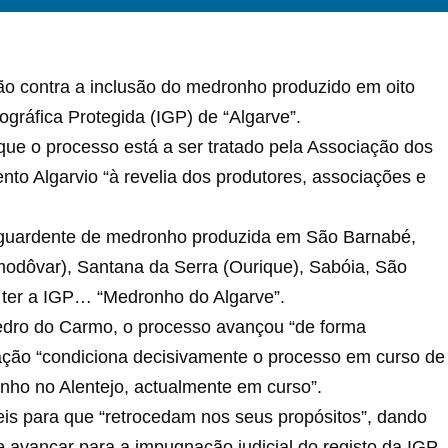
o contra a inclusão do medronho produzido em oito
gráfica Protegida (IGP) de “Algarve”.
que o processo está a ser tratado pela Associação dos
to Algarvio “à revelia dos produtores, associações e
guardente de medronho produzida em São Barnabé,
odôvar), Santana da Serra (Ourique), Sabóia, São
 ter a IGP… “Medronho do Algarve”.
Pedro do Carmo, o processo avançou “de forma
ação “condiciona decisivamente o processo em curso de
ho no Alentejo, actualmente em curso”.
is para que “retrocedam nos seus propósitos”, dando
 e avançar para a impugnação judicial do registo da IGP.