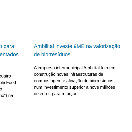
io para
Ambilital investe 9ME na valorização
ientados
de biorresíduos
A empresa intermunicipal Ambilital tem em
construção novas infraestruturas de
quatro
compostagem e afinação de biorresíduos,
able Food
num investimento superior a nove milhões
no
de euros para reforçar
no”) na