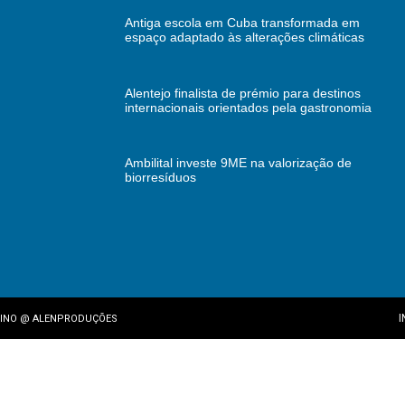
Antiga escola em Cuba transformada em
espaço adaptado às alterações climáticas
Alentejo finalista de prémio para destinos
internacionais orientados pela gastronomia
Ambilital investe 9ME na valorização de
biorresíduos
I
INO
@
ALENPRODUÇÕES