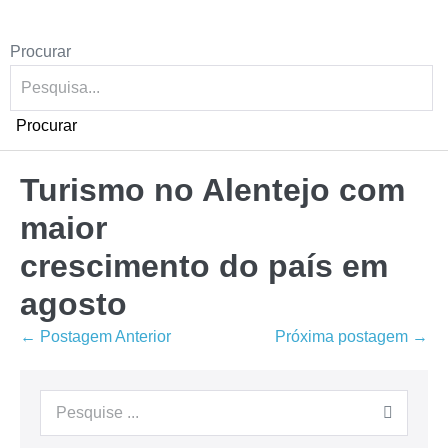
Procurar
Procurar
Turismo no Alentejo com
maior
crescimento do país em
agosto
Pós-
← Postagem Anterior
Próxima postagem →
navegação
Procurar
por: