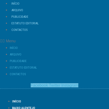
Ir
INÍCIO
para
ARQUIVO
o
PUBLICIDADE
conteúdo
ESTATUTO EDITORIAL
CONTACTOS
Menu
INÍCIO
ARQUIVO
PUBLICIDADE
ESTATUTO EDITORIAL
CONTACTOS
Facebook
Twitter
Instagram
INÍCIO
BAIXO ALENTEJO