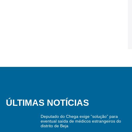
ÚLTIMAS NOTÍCIAS
Deputado do Chega exige “solução” para
eventual saída de médicos estrangeiros do
distrito de Beja