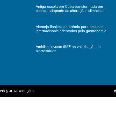
Antiga escola em Cuba transformada em
espaço adaptado às alterações climáticas
Alentejo finalista de prémio para destinos
internacionais orientados pela gastronomia
Ambilital investe 9ME na valorização de
biorresíduos
I
INO
@
ALENPRODUÇÕES