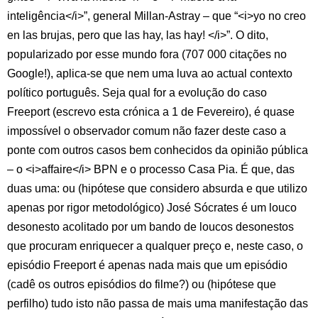
inteligência</i>”, general Millan-Astray – que “<i>yo no creo
en las brujas, pero que las hay, las hay! </i>”. O dito,
popularizado por esse mundo fora (707 000 citações no
Google!), aplica-se que nem uma luva ao actual contexto
político português. Seja qual for a evolução do caso
Freeport (escrevo esta crónica a 1 de Fevereiro), é quase
impossível o observador comum não fazer deste caso a
ponte com outros casos bem conhecidos da opinião pública
– o <i>affaire</i> BPN e o processo Casa Pia. É que, das
duas uma: ou (hipótese que considero absurda e que utilizo
apenas por rigor metodológico) José Sócrates é um louco
desonesto acolitado por um bando de loucos desonestos
que procuram enriquecer a qualquer preço e, neste caso, o
episódio Freeport é apenas nada mais que um episódio
(cadê os outros episódios do filme?) ou (hipótese que
perfilho) tudo isto não passa de mais uma manifestação das