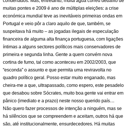
condenados. Mas, entretanto, muita água correu debaixo de
muitas pontes e 2009 é ano de múltiplas eleições: a crise
económica mundial teve as inevitáveis primeiras ondas em
Portugal e veio pôr a claro aquilo de que, também, se
suspeitava há muito – as jogadas ilegais de especulação
financeira de alguma alta finança portuguesa, com ligações
íntimas a alguns sectores políticos mais conservadores de
primeira e segunda linha. Gente a quem convém nova
cortina de fumo, tal como aconteceu em 2002/2003, que
“esconda” o assunto e que permita uma reviravolta no
quadro político geral. Posso estar muito enganado, mas
cheira-me a que, ultrapassado, como espero, este pesadelo
que desabou sobre Sócrates, muito boa gente vai entrar em
pânico (imediato e a prazo) neste nosso querido país…
Não quero fazer processos de intenção a ninguém, mas se
há silêncios que se compreendem e aceitam, outros há que
são, até institucionalmente, ensurdecedores. Há muitas