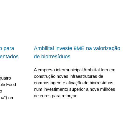
io para
Ambilital investe 9ME na valorização
ientados
de biorresíduos
A empresa intermunicipal Ambilital tem em
construção novas infraestruturas de
quatro
compostagem e afinação de biorresíduos,
able Food
num investimento superior a nove milhões
no
de euros para reforçar
no”) na