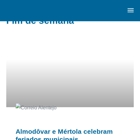
Fim de semana
Almodôvar e Mértola celebram
feriados municipais