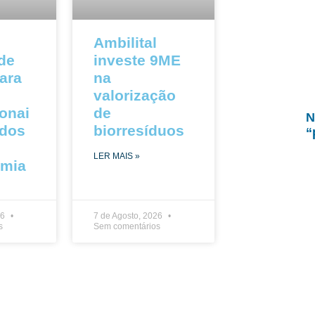
Ambilital
 de
investe 9ME
ara
na
valorização
ionai
de
N
ados
biorresíduos
“
LER MAIS »
omia
26
7 de Agosto, 2026
s
Sem comentários