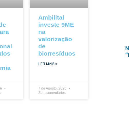
Ambilital
 de
investe 9ME
ara
na
valorização
ionai
de
N
ados
biorresíduos
“
LER MAIS »
omia
26
7 de Agosto, 2026
s
Sem comentários