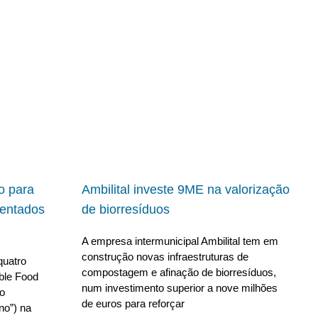
io para
Ambilital investe 9ME na valorização
ientados
de biorresíduos
A empresa intermunicipal Ambilital tem em
construção novas infraestruturas de
quatro
compostagem e afinação de biorresíduos,
able Food
num investimento superior a nove milhões
no
de euros para reforçar
no”) na