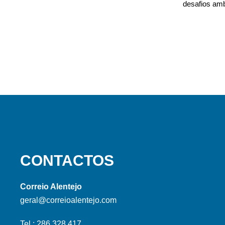
desafios amb
CONTACTOS
Correio Alentejo
geral@correioalentejo.com
Tel.: 286 328 417