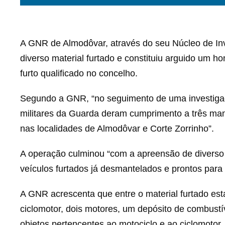
A GNR de Almodôvar, através do seu Núcleo de Inve
diverso material furtado e constituiu arguido um h
furto qualificado no concelho.
Segundo a GNR, “no seguimento de uma investigaçã
militares da Guarda deram cumprimento a três man
nas localidades de Almodôvar e Corte Zorrinho”.
A operação culminou “com a apreensão de diverso 
veículos furtados já desmantelados e prontos para
A GNR acrescenta que entre o material furtado es
ciclomotor, dois motores, um depósito de combustí
objetos pertencentes ao motociclo e ao ciclomotor, 