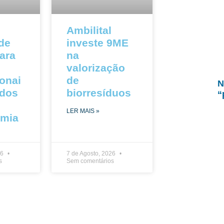
Ambilital
 de
investe 9ME
ara
na
valorização
ionai
de
N
ados
biorresíduos
“
LER MAIS »
omia
26
7 de Agosto, 2026
s
Sem comentários