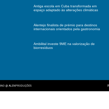
Antiga escola em Cuba transformada em
espaço adaptado às alterações climáticas
Alentejo finalista de prémio para destinos
internacionais orientados pela gastronomia
Ambilital investe 9ME na valorização de
biorresíduos
I
INO
@
ALENPRODUÇÕES