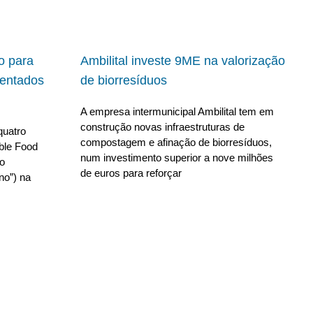
io para
Ambilital investe 9ME na valorização
ientados
de biorresíduos
A empresa intermunicipal Ambilital tem em
construção novas infraestruturas de
quatro
compostagem e afinação de biorresíduos,
able Food
num investimento superior a nove milhões
no
de euros para reforçar
no”) na