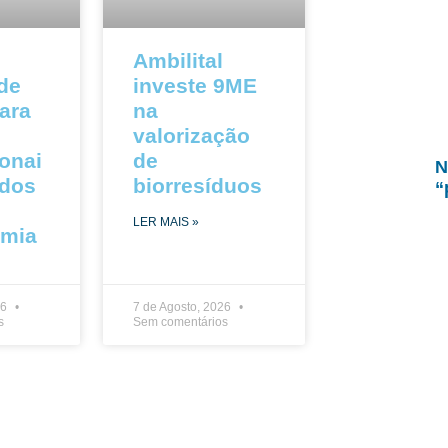
Ambilital
 de
investe 9ME
ara
na
valorização
ionai
de
N
ados
biorresíduos
“
LER MAIS »
omia
26
7 de Agosto, 2026
s
Sem comentários