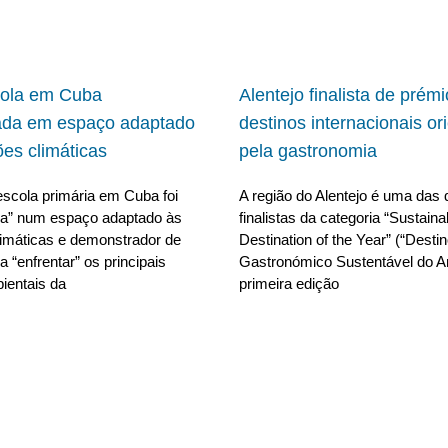
cola em Cuba
Alentejo finalista de prém
ada em espaço adaptado
destinos internacionais or
ões climáticas
pela gastronomia
scola primária em Cuba foi
A região do Alentejo é uma das 
da” num espaço adaptado às
finalistas da categoria “Sustain
limáticas e demonstrador de
Destination of the Year” (“Desti
 “enfrentar” os principais
Gastronómico Sustentável do A
ientais da
primeira edição