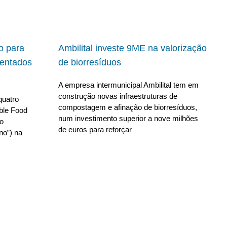
io para
Ambilital investe 9ME na valorização
ientados
de biorresíduos
A empresa intermunicipal Ambilital tem em
construção novas infraestruturas de
quatro
compostagem e afinação de biorresíduos,
able Food
num investimento superior a nove milhões
no
de euros para reforçar
no”) na