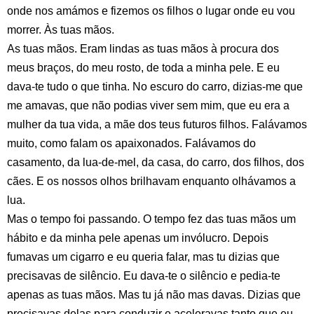
onde nos amámos e fizemos os filhos o lugar onde eu vou
morrer. Às tuas mãos.
As tuas mãos. Eram lindas as tuas mãos à procura dos
meus braços, do meu rosto, de toda a minha pele. E eu
dava-te tudo o que tinha. No escuro do carro, dizias-me que
me amavas, que não podias viver sem mim, que eu era a
mulher da tua vida, a mãe dos teus futuros filhos. Falávamos
muito, como falam os apaixonados. Falávamos do
casamento, da lua-de-mel, da casa, do carro, dos filhos, dos
cães. E os nossos olhos brilhavam enquanto olhávamos a
lua.
Mas o tempo foi passando. O tempo fez das tuas mãos um
hábito e da minha pele apenas um invólucro. Depois
fumavas um cigarro e eu queria falar, mas tu dizias que
precisavas de silêncio. Eu dava-te o silêncio e pedia-te
apenas as tuas mãos. Mas tu já não mas davas. Dizias que
precisavas delas para conduzir e aceleravas tanto que eu