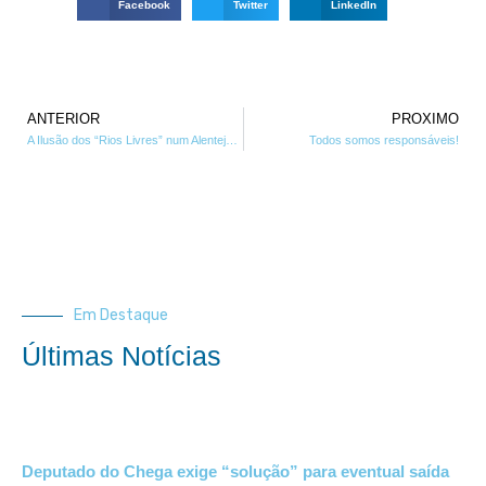
Facebook
Twitter
LinkedIn
ANTERIOR
PROXIMO
A Ilusão dos “Rios Livres” num Alentejo em Desertificação
Todos somos responsáveis!
Em Destaque
Últimas Notícias
Deputado do Chega exige “solução” para eventual saída