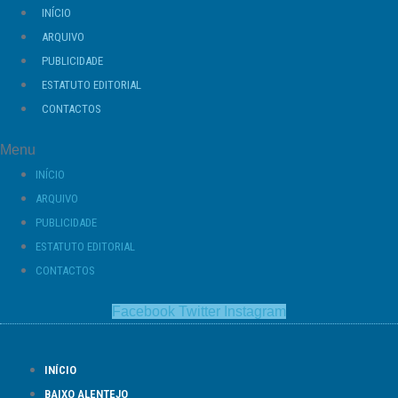
Ir
INÍCIO
para
ARQUIVO
o
PUBLICIDADE
conteúdo
ESTATUTO EDITORIAL
CONTACTOS
Menu
INÍCIO
ARQUIVO
PUBLICIDADE
ESTATUTO EDITORIAL
CONTACTOS
Facebook
Twitter
Instagram
INÍCIO
BAIXO ALENTEJO