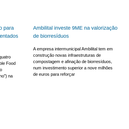
io para
Ambilital investe 9ME na valorização
ientados
de biorresíduos
A empresa intermunicipal Ambilital tem em
construção novas infraestruturas de
quatro
compostagem e afinação de biorresíduos,
able Food
num investimento superior a nove milhões
no
de euros para reforçar
no”) na