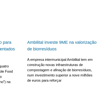
io para
Ambilital investe 9ME na valorização
ientados
de biorresíduos
A empresa intermunicipal Ambilital tem em
construção novas infraestruturas de
quatro
compostagem e afinação de biorresíduos,
able Food
num investimento superior a nove milhões
no
de euros para reforçar
no”) na