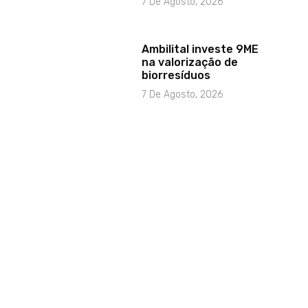
7 De Agosto, 2026
Ambilital investe 9ME
na valorização de
biorresíduos
7 De Agosto, 2026