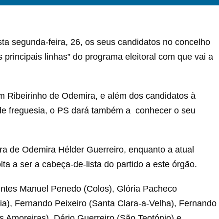
ta segunda-feira, 26, os seus candidatos no concelho
principais linhas” do programa eleitoral com que vai a
im Ribeirinho de Odemira, e além dos candidatos à
 de freguesia, o PS dará também a conhecer o seu
 de Odemira Hélder Guerreiro, enquanto a atual
ta a ser a cabeça-de-lista do partido a este órgão.
dentes Manuel Penedo (Colos), Glória Pacheco
ia), Fernando Peixeiro (Santa Clara-a-Velha), Fernando
s Amoreiras), Dário Guerreiro (São Teotónio) e