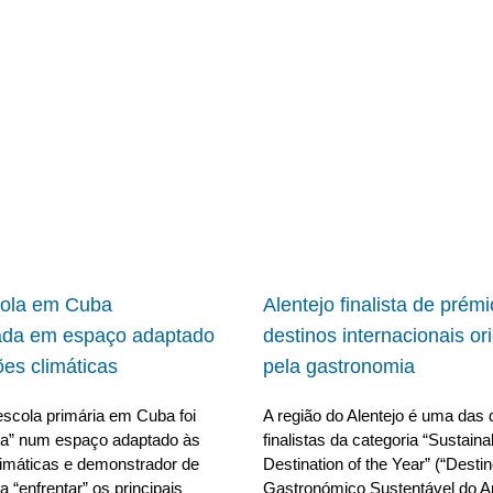
cola em Cuba
Alentejo finalista de prém
ada em espaço adaptado
destinos internacionais or
ões climáticas
pela gastronomia
scola primária em Cuba foi
A região do Alentejo é uma das 
da” num espaço adaptado às
finalistas da categoria “Sustain
limáticas e demonstrador de
Destination of the Year” (“Desti
 “enfrentar” os principais
Gastronómico Sustentável do A