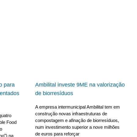
io para
Ambilital investe 9ME na valorização
ientados
de biorresíduos
A empresa intermunicipal Ambilital tem em
construção novas infraestruturas de
quatro
compostagem e afinação de biorresíduos,
able Food
num investimento superior a nove milhões
no
de euros para reforçar
no”) na