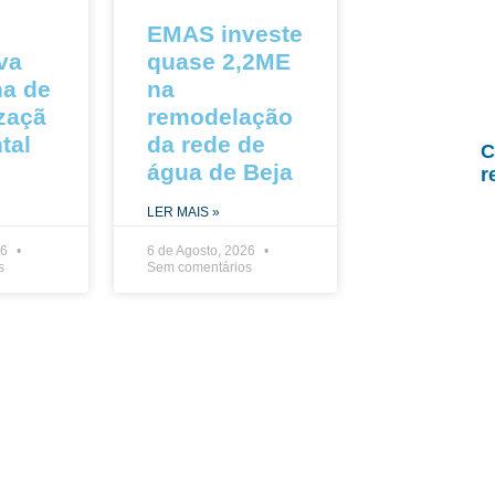
EMAS investe
va
quase 2,2ME
a de
na
izaçã
remodelação
tal
da rede de
C
água de Beja
r
LER MAIS »
26
6 de Agosto, 2026
s
Sem comentários