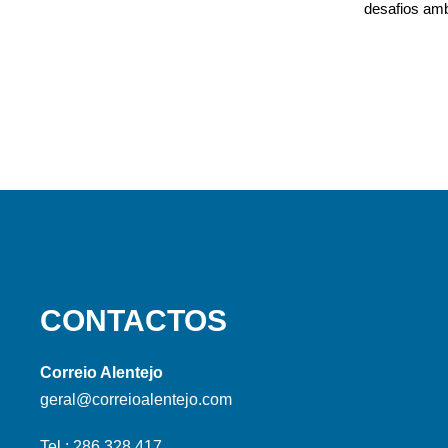
desafios amb
CONTACTOS
Correio Alentejo
geral@correioalentejo.com
Tel.: 286 328 417