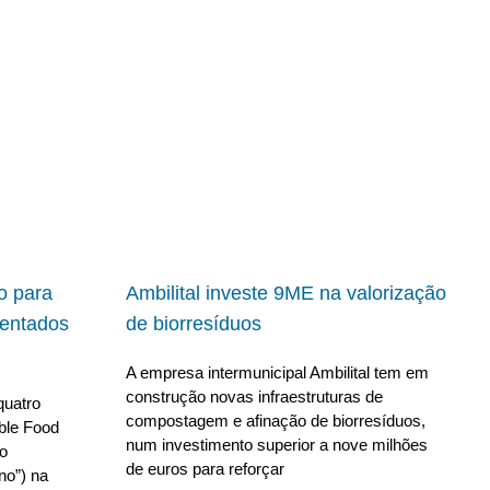
io para
Ambilital investe 9ME na valorização
ientados
de biorresíduos
A empresa intermunicipal Ambilital tem em
construção novas infraestruturas de
quatro
compostagem e afinação de biorresíduos,
able Food
num investimento superior a nove milhões
no
de euros para reforçar
no”) na