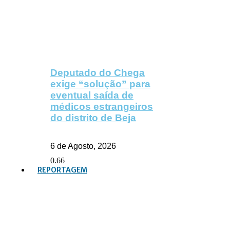
Deputado do Chega
exige “solução” para
eventual saída de
médicos estrangeiros
do distrito de Beja
6 de Agosto, 2026
REPORTAGEM