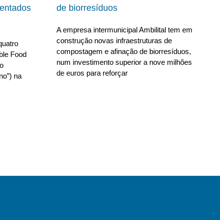
ientados
de biorresíduos
A empresa intermunicipal Ambilital tem em
construção novas infraestruturas de
quatro
compostagem e afinação de biorresíduos,
able Food
num investimento superior a nove milhões
no
de euros para reforçar
no”) na