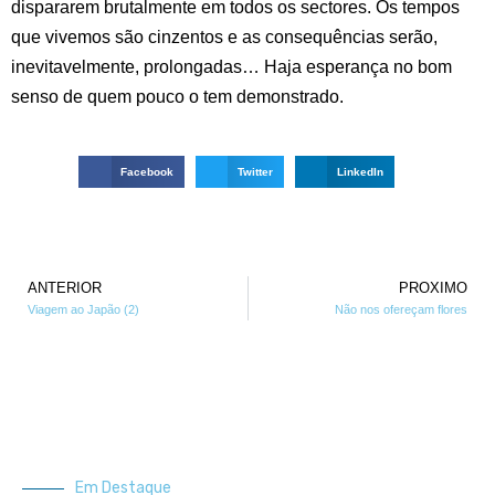
dispararem brutalmente em todos os sectores. Os tempos
que vivemos são cinzentos e as consequências serão,
inevitavelmente, prolongadas… Haja esperança no bom
senso de quem pouco o tem demonstrado.
Facebook
Twitter
LinkedIn
ANTERIOR
PROXIMO
Viagem ao Japão (2)
Não nos ofereçam flores
Em Destaque