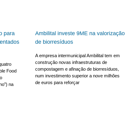
io para
Ambilital investe 9ME na valorização
ientados
de biorresíduos
A empresa intermunicipal Ambilital tem em
construção novas infraestruturas de
quatro
compostagem e afinação de biorresíduos,
able Food
num investimento superior a nove milhões
no
de euros para reforçar
no”) na