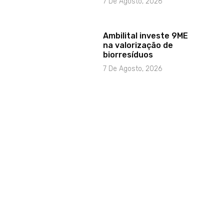
7 De Agosto, 2026
Ambilital investe 9ME
na valorização de
biorresíduos
7 De Agosto, 2026