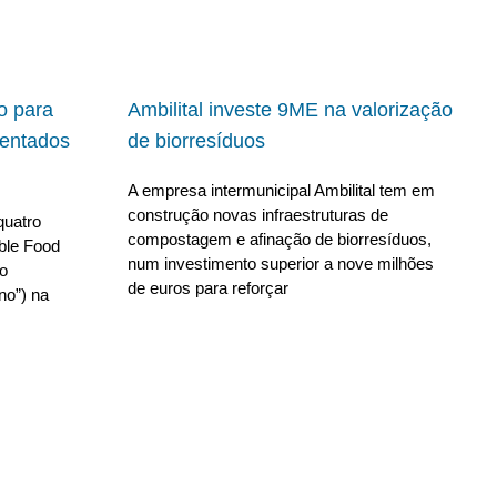
io para
Ambilital investe 9ME na valorização
ientados
de biorresíduos
A empresa intermunicipal Ambilital tem em
construção novas infraestruturas de
quatro
compostagem e afinação de biorresíduos,
able Food
num investimento superior a nove milhões
no
de euros para reforçar
no”) na