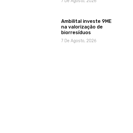
7 De Agosto, 2026
Ambilital investe 9ME
na valorização de
biorresíduos
7 De Agosto, 2026