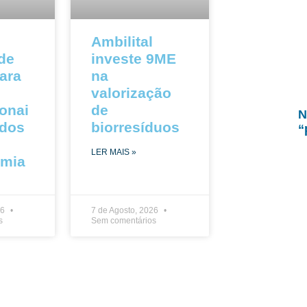
Ambilital
 de
investe 9ME
ara
na
valorização
ionai
de
N
ados
biorresíduos
“
LER MAIS »
omia
26
7 de Agosto, 2026
s
Sem comentários