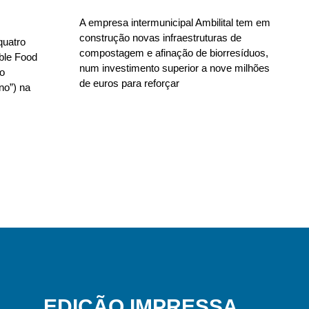
A empresa intermunicipal Ambilital tem em
construção novas infraestruturas de
quatro
compostagem e afinação de biorresíduos,
able Food
num investimento superior a nove milhões
no
de euros para reforçar
no”) na
EDIÇÃO IMPRESSA