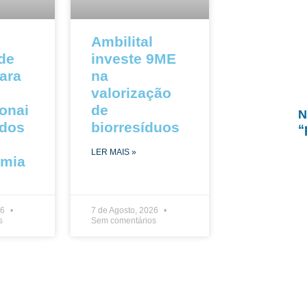
Ambilital
 de
investe 9ME
ara
na
valorização
ionai
de
N
ados
biorresíduos
“
LER MAIS »
omia
26
7 de Agosto, 2026
s
Sem comentários