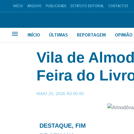
INÍCIO
ARQUIVO
PUBLICIDADE
ESTATUTO EDITORIAL
CONTACTOS
INÍCIO
ÚLTIMAS
REPORTAGEM
OPINIÃO
Vila de Almo
Feira do Livr
MAIO 25, 2026
ÀS
00:00
DESTAQUE
,
FIM