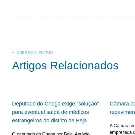
CORREIO ALENTEJO
Artigos Relacionados
Deputado do Chega exige “solução”
Câmara de
para eventual saída de médicos
repavimen
estrangeiros do distrito de Beja
A Câmara de 
empreitada d
O deputado do Chega por Beja, António