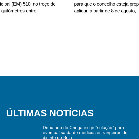
cipal (EM) 510, no troço de
para que o concelho esteja pre
 quilómetros entre
aplicar, a partir de 8 de agosto,
ÚLTIMAS NOTÍCIAS
Deputado do Chega exige “solução” para
eventual saída de médicos estrangeiros do
distrito de Beja