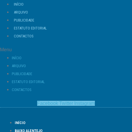
Ir
INÍCIO
para
ARQUIVO
o
PUBLICIDADE
conteúdo
ESTATUTO EDITORIAL
CONTACTOS
Menu
INÍCIO
ARQUIVO
PUBLICIDADE
ESTATUTO EDITORIAL
CONTACTOS
Facebook
Twitter
Instagram
INÍCIO
BAIXO ALENTEJO