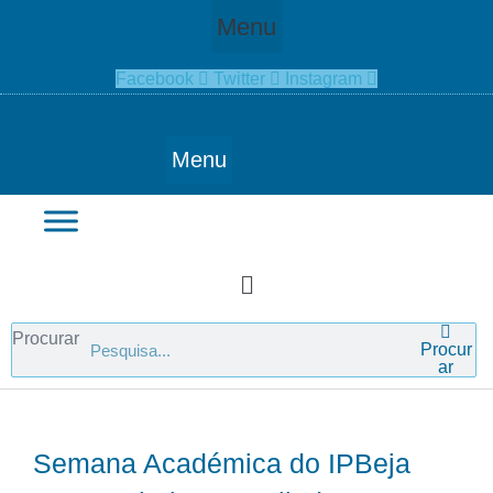
Ir
Menu
para
o
Facebook
Twitter
Instagram
conteúdo
Menu
Main
Menu
Procurar
Procur
ar
Semana Académica do IPBeja