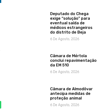
Deputado do Chega
exige “solução” para
eventual saída de
médicos estrangeiros
do distrito de Beja
6 De Agosto, 2026
e
Câmara de Mértola
conclui repavimentação
da EM 510
6 De Agosto, 2026
Câmara de Almodôvar
antecipa medidas de
proteção animal
6 De Agosto, 2026